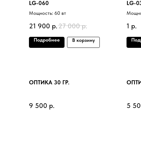
LG-060
LG-0
Мощность: 60 вт
Мощно
21 900
р.
27 000
р.
1
р.
Подробнее
Под
В корзину
ОПТИКА 30 ГР.
ОПТИ
9 500
р.
5 5