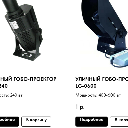
ЧНЫЙ ГОБО-ПРОЕКТОР
УЛИЧНЫЙ ГОБО-ПР
240
LG-0600
НАШ АДРЕС:
1) 2
429888
сть: 240 вт
Мощность: 400-600 вт
Г. КРАСНОДАР,
38) 865-38-37
1
р.
УЛ. ГАРАЖНАЯ 107/1
 ОТДЕЛ)
робнее
Подробнее
В корзину
В кор