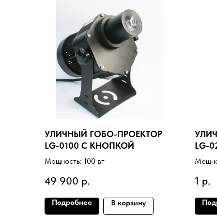
УЛИЧНЫЙ ГОБО-ПРОЕКТОР
УЛИ
LG-0100 С КНОПКОЙ
LG-0
ТЕЛ.:+7 (86
Мощность: 100 вт
Мощно
ТЕЛ.:+7 (9
49 900
р.
1
р.
(ОПТОВЫЙ
Подробнее
Под
В корзину