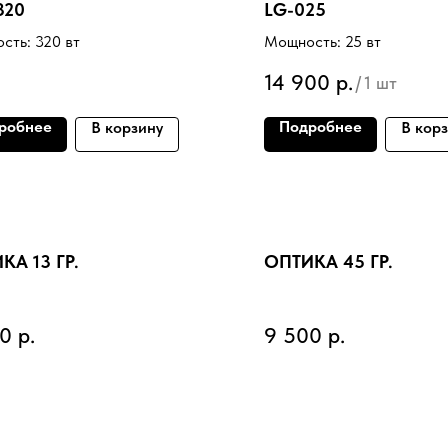
320
LG-025
сть: 320 вт
Мощность: 25 вт
14 900
р.
/
1 шт
робнее
Подробнее
В корзину
В кор
КА 13 ГР.
ОПТИКА 45 ГР.
00
р.
9 500
р.