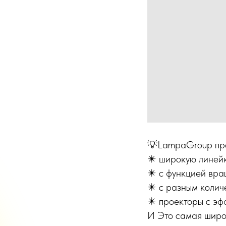
💡LampaGroup про
✴️ широкую линейк
✴️ с функцией вра
✴️ с разным количе
✴️ проекторы с эф
И Это самая широ