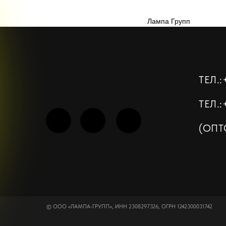
Лампа Групп
ТЕЛ.:+7 (86
ТЕЛ.:+7 (9
(ОПТОВЫЙ
© ООО «ЛАМПА-ГРУПП», ИНН 2308297326, ОГРН 1242300031742